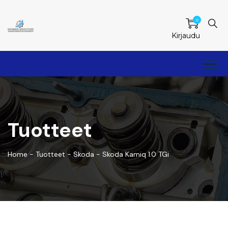
0
Kirjaudu
Tuotteet
Home
-
Tuotteet
-
Skoda
-
Skoda Kamiq 1.0 TGi