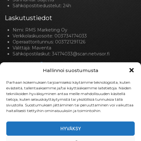
Sähköpostitiedustelut: 24h
Laskutustiedot
Nimi: RMS Marketing Oy
Verkkolaskuosoite: 003734174033
Operaattoritunnus: 003721291126
Välittäjä: Maventa
Sähköpostilaskut:
34174033@scan.netvisor.fi
Hallinnoi suostumusta
Parhaan kokemuksen tarjoamiseksi käytämme teknologioita, kuten
evästeitä, tallentaaksemme ja/tai käyttääksemme laitetietoja. Näiden
tekniikoiden hyväksyminen antaa meille mahdollisuuden käsitellä
Toimitukset
tietoja, kuten selauskäyttäytymistä tai yksilöllisiä tunnuksia tällä
sivustolla. Suostumuksen jättäminen tai peruuttaminen voi vaikuttaa
Toimitamme osat perille toimitusperiaatteella siihen
haitallisesti tiettyihin ominaisuuksiin ja toimintoihin.
toimitusosoitteeseen, mihin asiakas haluaa tilaamansa
osan toimitettavan.
HYVÄKSY
Toimitusaika on yleensä noin yksi (1) viikko tilauspäivästä.
Toimitus- & takuuehdot