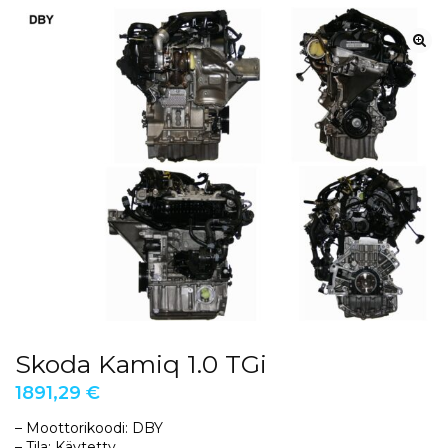
Skoda Kamiq 1.0 TGi
1891,29
€
– Moottorikoodi: DBY
– Tila: Käytetty