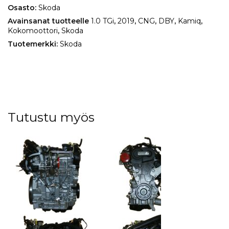
Osasto:
Skoda
Avainsanat tuotteelle
1.0 TGi
,
2019
,
CNG
,
DBY
,
Kamiq
,
Kokomoottori
,
Skoda
Tuotemerkki:
Skoda
Tutustu myös