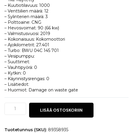
– Kuutiotilavuus: 1000
– Venttiilien määrä: 12
– Sylinterien määrä: 3
– Polttoaine: CNG
– Hevosvoimat: 90 (66 kw)
– Valmistusvuosi: 2019
– Kokonaisuus: Kokomoottori
– Ajokilometrit: 27.401
– Turbo: BWU 04C 145 701
– Vesipumppu:
– Suuttimet:
– Vauhtipyörä: 0
– Kytkin: 0
– Käynnistysrengas: 0
– Lisätiedot:
– Huomiot: Damage on waste gate
Skoda
LISÄÄ OSTOSKORIIN
Kamiq
1.0
TGi
määrä
Tuotetunnus (SKU):
89358935