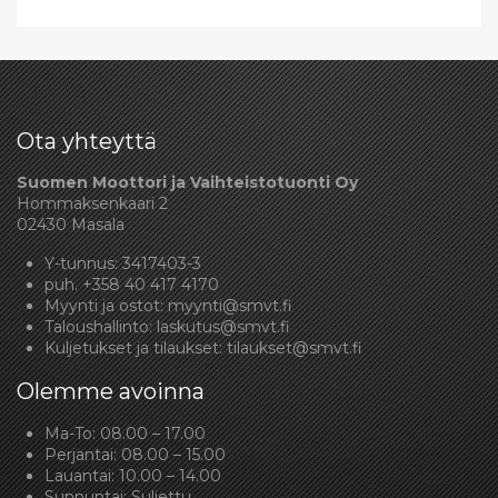
Ota yhteyttä
Suomen Moottori ja Vaihteistotuonti Oy
Hommaksenkaari 2
02430 Masala
Y-tunnus: 3417403-3
puh.
+358 40 417 4170
Myynti ja ostot:
myynti@smvt.fi
Taloushallinto:
laskutus@smvt.fi
Kuljetukset ja tilaukset:
tilaukset@smvt.fi
Olemme avoinna
Ma-To: 08.00 – 17.00
Perjantai: 08.00 – 15.00
Lauantai: 10.00 – 14.00
Sunnuntai: Suljettu