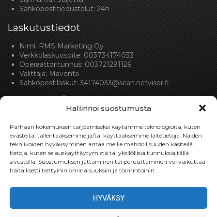
Sähköpostitiedustelut: 24h
Laskutustiedot
Nimi: RMS Marketing Oy
Verkkolaskuosoite: 003734174033
Operaattoritunnus: 003721291126
Välittäjä: Maventa
Sähköpostilaskut:
34174033@scan.netvisor.fi
Hallinnoi suostumusta
Parhaan kokemuksen tarjoamiseksi käytämme teknologioita, kuten
evästeitä, tallentaaksemme ja/tai käyttääksemme laitetietoja. Näiden
tekniikoiden hyväksyminen antaa meille mahdollisuuden käsitellä
Toimitukset
tietoja, kuten selauskäyttäytymistä tai yksilöllisiä tunnuksia tällä
sivustolla. Suostumuksen jättäminen tai peruuttaminen voi vaikuttaa
Toimitamme osat perille toimitusperiaatteella siihen
haitallisesti tiettyihin ominaisuuksiin ja toimintoihin.
toimitusosoitteeseen, mihin asiakas haluaa tilaamansa
osan toimitettavan.
HYVÄKSY
Toimitusaika on yleensä noin yksi (1) viikko tilauspäivästä.
Toimitus- & takuuehdot