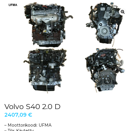
Volvo S40 2.0 D
2407,09
€
– Moottorikoodi: UFMA
– Tila: Käytetty