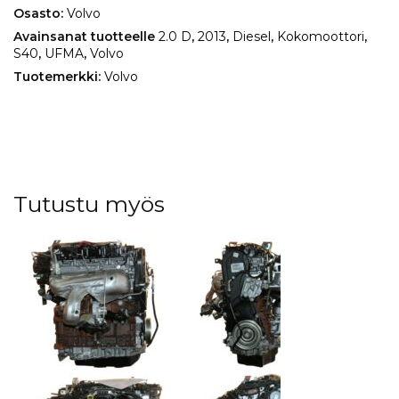
Osasto:
Volvo
Avainsanat tuotteelle
2.0 D
,
2013
,
Diesel
,
Kokomoottori
,
S40
,
UFMA
,
Volvo
Tuotemerkki:
Volvo
Tutustu myös