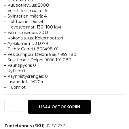
– Kuutiotilavuus: 2000
– Venttiilien määrä: 16
– Sylinterien määrä: 4
– Polttoaine: Diesel
– Hevosvoimat: 136 (100 kw)
– Valmistusvuosi: 2013
– Kokonaisuus: Kokomoottori
– Ajokilometrit: 31.079
– Turbo: Garrett 806498-01
– Vesipumppu: Delphi 9687 959 180
– Suuttimet: Delphi 9686 191 080
– Vauhtipyörä: 0
– Kytkin: 0
– Käynnistysrengas: 0
– Lisätiedot: D4204T
– Huomiot:
Volvo
LISÄÄ OSTOSKORIIN
S40
2.0
D
määrä
Tuotetunnus (SKU):
12771277