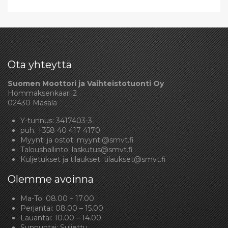
Ota yhteyttä
Suomen Moottori ja Vaihteistotuonti Oy
Hommaksenkaari 2
02430 Masala
Y-tunnus: 3417403-3
puh.
+358 40 417 4170
Myynti ja ostot:
myynti@smvt.fi
Taloushallinto:
laskutus@smvt.fi
Kuljetukset ja tilaukset:
tilaukset@smvt.fi
Olemme avoinna
Ma-To: 08.00 – 17.00
Perjantai: 08.00 – 15.00
Lauantai: 10.00 – 14.00
Sunnuntai: Suljettu