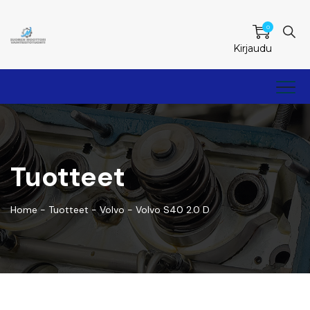
0
Kirjaudu
Tuotteet
Home
-
Tuotteet
-
Volvo
-
Volvo S40 2.0 D