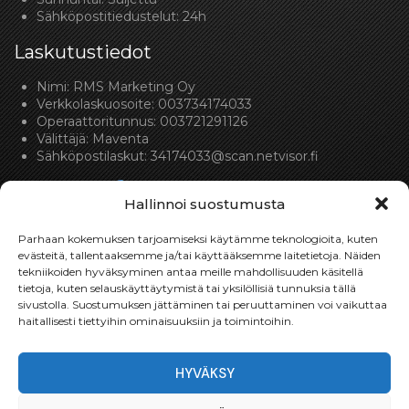
Sähköpostitiedustelut: 24h
Laskutustiedot
Nimi: RMS Marketing Oy
Verkkolaskuosoite: 003734174033
Operaattoritunnus: 003721291126
Välittäjä: Maventa
Sähköpostilaskut:
34174033@scan.netvisor.fi
Hallinnoi suostumusta
Parhaan kokemuksen tarjoamiseksi käytämme teknologioita, kuten
evästeitä, tallentaaksemme ja/tai käyttääksemme laitetietoja. Näiden
tekniikoiden hyväksyminen antaa meille mahdollisuuden käsitellä
Toimitukset
tietoja, kuten selauskäyttäytymistä tai yksilöllisiä tunnuksia tällä
sivustolla. Suostumuksen jättäminen tai peruuttaminen voi vaikuttaa
Toimitamme osat perille toimitusperiaatteella siihen
haitallisesti tiettyihin ominaisuuksiin ja toimintoihin.
toimitusosoitteeseen, mihin asiakas haluaa tilaamansa
osan toimitettavan.
HYVÄKSY
Toimitusaika on yleensä noin yksi (1) viikko tilauspäivästä.
Toimitus- & takuuehdot