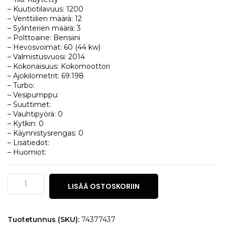
– Kuutiotilavuus: 1200
– Venttiilien määrä: 12
– Sylinterien määrä: 3
– Polttoaine: Bensiini
– Hevosvoimat: 60 (44 kw)
– Valmistusvuosi: 2014
– Kokonaisuus: Kokomoottori
– Ajokilometrit: 69.198
– Turbo:
– Vesipumppu:
– Suuttimet:
– Vauhtipyörä: 0
– Kytkin: 0
– Käynnistysrengas: 0
– Lisätiedot:
– Huomiot:
Skoda
LISÄÄ OSTOSKORIIN
Citigo
1
määrä
Tuotetunnus (SKU):
74377437