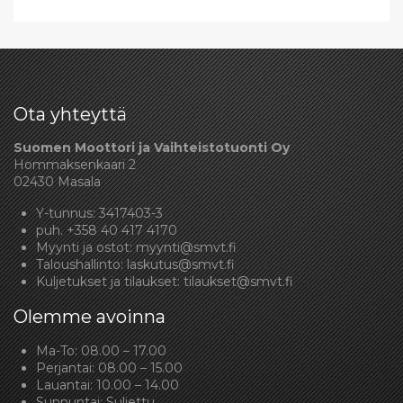
Ota yhteyttä
Suomen Moottori ja Vaihteistotuonti Oy
Hommaksenkaari 2
02430 Masala
Y-tunnus: 3417403-3
puh.
+358 40 417 4170
Myynti ja ostot:
myynti@smvt.fi
Taloushallinto:
laskutus@smvt.fi
Kuljetukset ja tilaukset:
tilaukset@smvt.fi
Olemme avoinna
Ma-To: 08.00 – 17.00
Perjantai: 08.00 – 15.00
Lauantai: 10.00 – 14.00
Sunnuntai: Suljettu