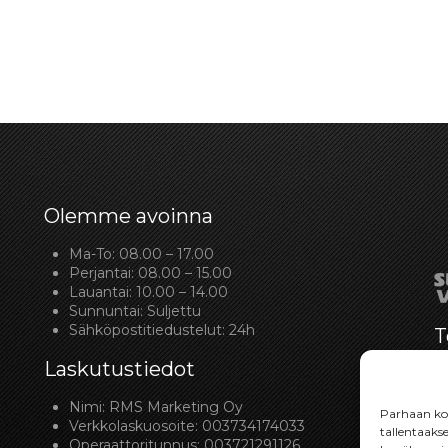
Olemme avoinna
Ma-To: 08.00 – 17.00
Perjantai: 08.00 – 15.00
Lauantai: 10.00 – 14.00
Sunnuntai: Suljettu
Sähköpostitiedustelut: 24h
T
Laskutustiedot
Nimi: RMS Marketing Oy
Parhaan kok
Verkkolaskuosoite: 003734174033
tallentaaks
Operaattoritunnus: 003721291126