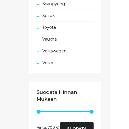
Ssangyong
Suzuki
Toyota
Vauxhall
Volkswagen
Volvo
Suodata Hinnan
Mukaan
Minimihinta
Maksimihinta
Hinta:
700 €
SUODATA