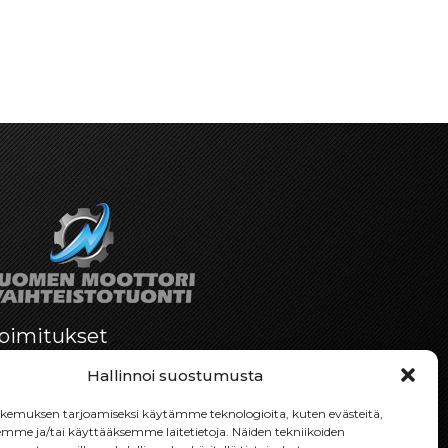
oimitukset
Toimitamme osat perille toimitusperiaatteella
Hallinnoi suostumusta
siihen toimitusosoitteeseen, mihin asiakas
haluaa tilaamansa osan toimitettavan.
emuksen tarjoamiseksi käytämme teknologioita, kuten evästeitä,
Toimitusaika on yleensä noin yksi (1) viikko
emme ja/tai käyttääksemme laitetietoja. Näiden tekniikoiden