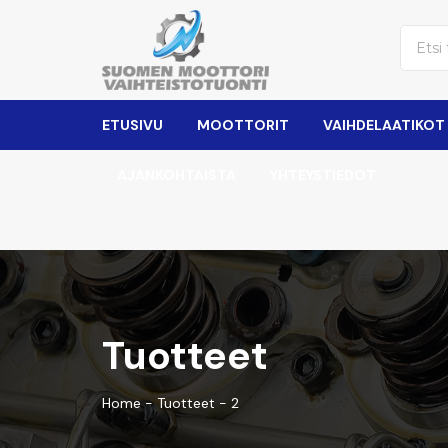
ETUSIVU
MOOTTORIT
VAIHDELAATIKOT
AJANKOHTAISTA
YHTEYSTIEDOT
Tuotteet
Home
-
Tuotteet
-
2