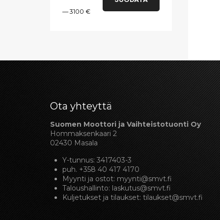
—
3100 €
Ota yhteyttä
Suomen Moottori ja Vaihteistotuonti Oy
Hommaksenkaari 2
02430 Masala
Y-tunnus: 3417403-3
puh.
+358 40 417 4170
Myynti ja ostot:
myynti@smvt.fi
Taloushallinto:
laskutus@smvt.fi
Kuljetukset ja tilaukset:
tilaukset@smvt.fi