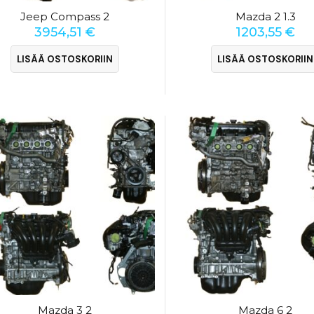
Jeep Compass 2
Mazda 2 1.3
3954,51
€
1203,55
€
LISÄÄ OSTOSKORIIN
LISÄÄ OSTOSKORIIN
Mazda 3 2
Mazda 6 2