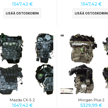
1547,42
€
1547,42
€
LISÄÄ OSTOSKORIIN
LISÄÄ OSTOSKORIIN
Mazda CX-5 2
Morgan Plus 2
1547,42
€
5329,99
€