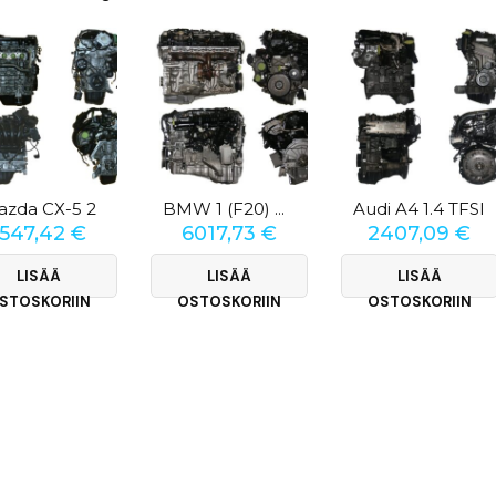
azda CX-5 2
Audi A4 1.4 TFSI
BMW 1 (F20) M 140i
1547,42
€
6017,73
€
2407,09
€
LISÄÄ
LISÄÄ
LISÄÄ
STOSKORIIN
OSTOSKORIIN
OSTOSKORIIN