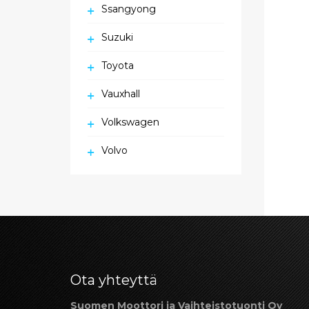
Ssangyong
Suzuki
Toyota
Vauxhall
Volkswagen
Volvo
Ota yhteyttä
Suomen Moottori ja Vaihteistotuonti Oy