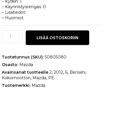
– Kytkin: 1
– Käynnistysrengas: 0
– Lisätiedot:
– Huomiot:
Mazda
LISÄÄ OSTOSKORIIN
6
2
määrä
Tuotetunnus (SKU):
50805080
Osasto:
Mazda
Avainsanat tuotteelle
2
,
2012
,
6
,
Bensiini
,
Kokomoottori
,
Mazda
,
PE
Tuotemerkki:
Mazda