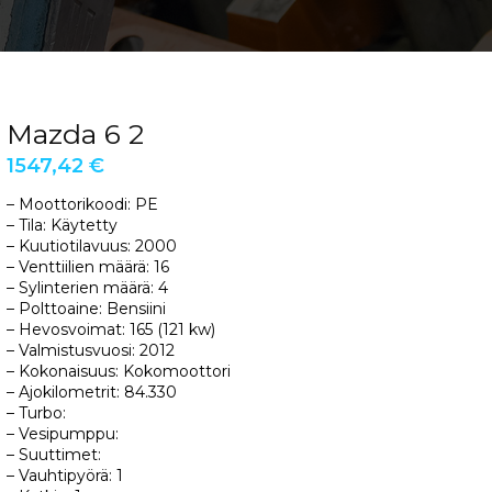
Mazda 6 2
1547,42
€
– Moottorikoodi: PE
– Tila: Käytetty
– Kuutiotilavuus: 2000
– Venttiilien määrä: 16
– Sylinterien määrä: 4
– Polttoaine: Bensiini
– Hevosvoimat: 165 (121 kw)
– Valmistusvuosi: 2012
– Kokonaisuus: Kokomoottori
– Ajokilometrit: 84.330
– Turbo:
– Vesipumppu:
– Suuttimet:
– Vauhtipyörä: 1