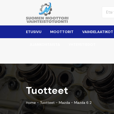
ETUSIVU
MOOTTORIT
VAIHDELAATIKOT
AJANKOHTAISTA
YHTEYSTIEDOT
Tuotteet
Home
-
Tuotteet
-
Mazda
-
Mazda 6 2