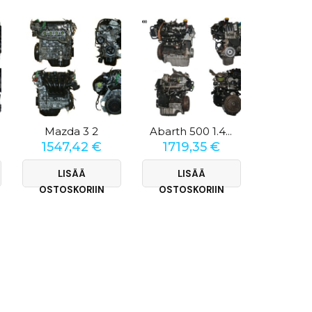
Mazda 3 2
Audi A3
Abarth 500 1.4 T-Jet
1547,42
€
1719,35
€
2407
LISÄÄ
LISÄÄ
LI
OSTOSKORIIN
OSTOSKORIIN
OSTOS