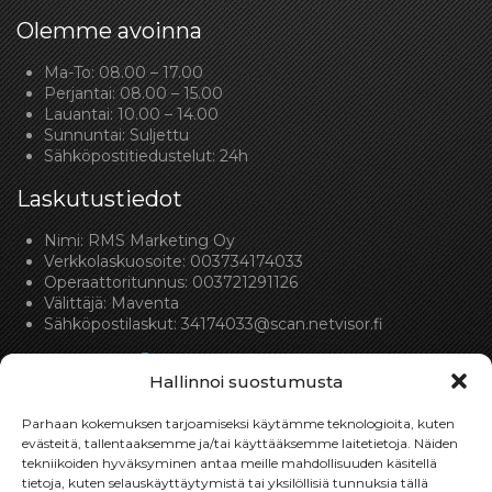
Olemme avoinna
Ma-To: 08.00 – 17.00
Perjantai: 08.00 – 15.00
Lauantai: 10.00 – 14.00
Sunnuntai: Suljettu
Sähköpostitiedustelut: 24h
Laskutustiedot
Nimi: RMS Marketing Oy
Verkkolaskuosoite: 003734174033
Operaattoritunnus: 003721291126
Välittäjä: Maventa
Sähköpostilaskut:
34174033@scan.netvisor.fi
Hallinnoi suostumusta
Parhaan kokemuksen tarjoamiseksi käytämme teknologioita, kuten
evästeitä, tallentaaksemme ja/tai käyttääksemme laitetietoja. Näiden
tekniikoiden hyväksyminen antaa meille mahdollisuuden käsitellä
Toimitukset
tietoja, kuten selauskäyttäytymistä tai yksilöllisiä tunnuksia tällä