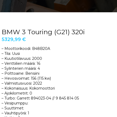
BMW 3 Touring (G21) 320i
5329,99
€
– Moottorikoodi: B48B20A
– Tila: Uusi
– Kuutiotilavuus: 2000
– Venttiilien määrä: 16
– Sylinterien määrä: 4
– Polttoaine: Bensiini
– Hevosvoimat: 156 (115 kw)
– Valmistusvuosi: 2022
– Kokonaisuus: Kokomoottori
– Ajokilometrit: 0
– Turbo: Garrett 894023-04 // 9 845 814 05
– Vesipumppu:
– Suuttimet:
– Vauhtipyörä: 1