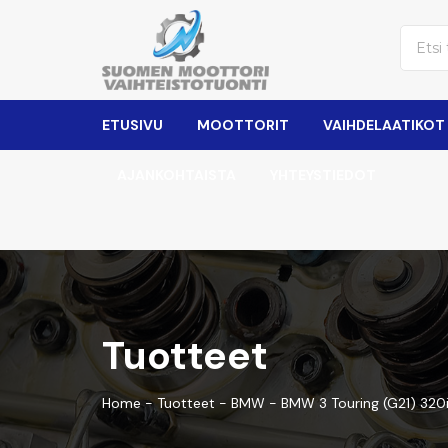
ETUSIVU
MOOTTORIT
VAIHDELAATIKOT
AJANKOHTAISTA
YHTEYSTIEDOT
Tuotteet
Home
-
Tuotteet
-
BMW
-
BMW 3 Touring (G21) 320