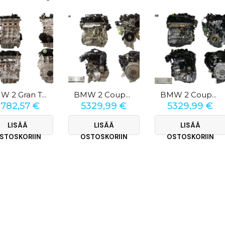
BMW 2 Gran Tourer (F46) 216i
BMW 2 Coupé (G42) 218i
BMW 2 Coupé (F22) 230i
3782,57
€
5329,99
€
5329,99
€
LISÄÄ
LISÄÄ
LISÄÄ
STOSKORIIN
OSTOSKORIIN
OSTOSKORIIN