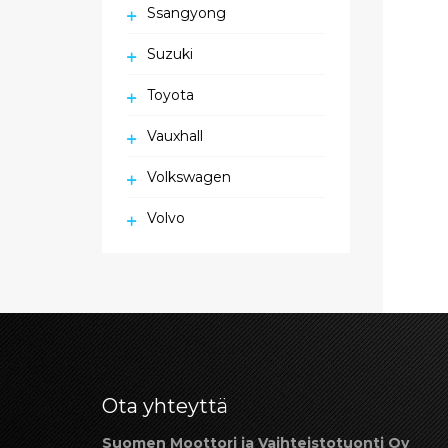
Ssangyong
Suzuki
Toyota
Vauxhall
Volkswagen
Volvo
Ota yhteyttä
Suomen Moottori ja Vaihteistotuonti Oy