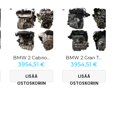
BMW 2 Cabriolet (F23) 220i
BMW 2 Gran Tourer (F46) 220i
3954,51
€
3954,51
€
3782
LISÄÄ
LISÄÄ
LI
OSTOSKORIIN
OSTOSKORIIN
OSTOS