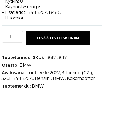
– Kytkin: 0
– Käynnistysrengas: 1
– Lisätiedot: B48B20A B48C
– Huomiot:
BMW
LISÄÄ OSTOSKORIIN
3
Touring
(G21)
320i
Tuotetunnus (SKU):
1361713617
määrä
Osasto:
BMW
Avainsanat tuotteelle
2022
,
3 Touring (G21)
,
320i
,
B48B20A
,
Bensiini
,
BMW
,
Kokomoottori
Tuotemerkki:
BMW