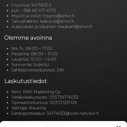
Y-tunnus: 3417403-3
puh.
+358 40 417 4170
Myynti ja ostot:
myynti@smvt.fi
Taloushallinto:
laskutus@smvt.fi
Kuljetukset ja tilaukset:
tilaukset@smvt.fi
Olemme avoinna
Ma-To: 08.00 – 17.00
Perjantai: 08.00 – 15.00
Lauantai: 10.00 – 14.00
Sunnuntai: Suljettu
Sähköpostitiedustelut: 24h
Laskutustiedot
Nimi: RMS Marketing Oy
Verkkolaskuosoite: 003734174033
Operaattoritunnus: 003721291126
Välittäjä: Maventa
Sähköpostilaskut:
34174033@scan.netvisor.fi