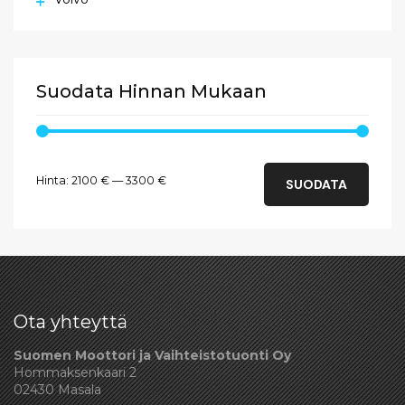
Suodata Hinnan Mukaan
Minimihinta
Maksimihinta
Hinta:
2100 €
—
3300 €
SUODATA
Ota yhteyttä
Suomen Moottori ja Vaihteistotuonti Oy
Hommaksenkaari 2
02430 Masala