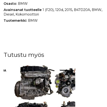
Osasto:
BMW
Avainsanat tuotteelle
1 (F20)
,
120d
,
2015
,
B47D20A
,
BMW
,
Diesel
,
Kokomoottori
Tuotemerkki:
BMW
Tutustu myös