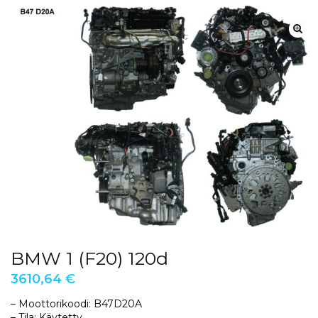
BMW 1 (F20) 120d
3610,64
€
– Moottorikoodi: B47D20A
– Tila: Käytetty