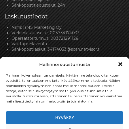
Sähköpostitiedustelut: 24h
Laskutustiedot
Nimi: RMS Marketing Oy
Verkkolaskuosoite: 003734174033
Operaattoritunnus: 003721291126
Välittäjä: Maventa
Sähköpostilaskut:
34174033@scan.netvisor.fi
Hallinnoi suostumusta
Parhaan kokemuksen tarjoamiseksi käytämme teknologioita, kuten
evästeitä, tallentaaksemme ja/tai käyttääksemme laitetietoja. Näiden
tekniikoiden hyväksyminen antaa meille mahdollisuuden käsitellä
Toimitukset
tietoja, kuten selauskäyttäytymistä tai yksilöllisiä tunnuksia tällä
sivustolla. Suostumuksen jättäminen tai peruuttaminen voi vaikuttaa
Toimitamme osat perille toimitusperiaatteella siihen
haitallisesti tiettyihin ominaisuuksiin ja toimintoihin.
toimitusosoitteeseen, mihin asiakas haluaa tilaamansa
osan toimitettavan.
HYVÄKSY
Toimitusaika on yleensä noin yksi (1) viikko tilauspäivästä.
Toimitus- & takuuehdot