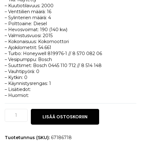
– Kuutiotilavuus: 2000
– Venttiilien määrä: 16
– Sylinterien määrä: 4
– Polttoaine: Diesel
– Hevosvoimat: 190 (140 kw)
– Valmistusvuosi: 2015
– Kokonaisuus: Kokomoottori
– Ajokilometrit: 54.661
– Turbo: Honeywell 819976-1 // 8 570 082 06
– Vesipumppu: Bosch
– Suuttimet: Bosch 0445 110 712 // 8 514 148
– Vauhtipyörä: 0
– Kytkin: 0
– Käynnistysrengas: 1
– Lisätiedot:
– Huomiot:
BMW
LISÄÄ OSTOSKORIIN
1
(F20)
120d
määrä
Tuotetunnus (SKU):
67186718