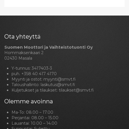
Ota yhteyttä
Suomen Moottori ja Vaihteistotuonti Oy
Hommaksenkaari 2
02430 Masala
Y-tunnus: 3417403-3
puh.
+358 40 417 4170
Myynti ja ostot:
myynti@smvt.fi
Taloushallinto:
laskutus@smvt.fi
Kuljetukset ja tilaukset:
tilaukset@smvt.fi
Olemme avoinna
Ma-To: 08.00 – 17.00
Perjantai: 08.00 – 15.00
Lauantai: 10.00 – 14.00
Sunnuntai: Suljettu