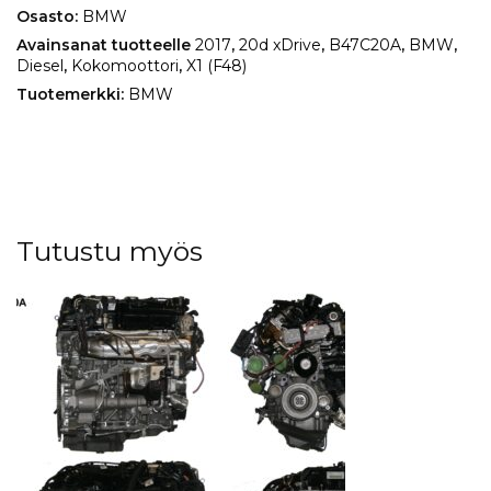
määrä
Osasto:
BMW
Avainsanat tuotteelle
2017
,
20d xDrive
,
B47C20A
,
BMW
,
Diesel
,
Kokomoottori
,
X1 (F48)
Tuotemerkki:
BMW
Tutustu myös