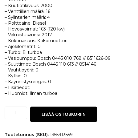
– Kuutiotilavuus: 2000
– Venttiilien määrä: 16
– Sylinterien määrä: 4
– Polttoaine: Diesel
– Hevosvoimat: 163 (120 kw)
– Valmistusvuosi: 2017
– Kokonaisuus: Kokomoottori
– Ajokilometrit: 0
– Turbo: Ei turboa
– Vesipumppu: Bosch 0445 010 768 // 8511626-09
– Suuttimet: Bosch 0445 110 613 // 8514146
– Vauhtipyörä: 0
– Kytkin: 0
– Käynnistysrengas: 0
– Lisätiedot:
– Huomiot: Ilman turboa
BMW
LISÄÄ OSTOSKORIIN
X1
(F48)
20d
xDrive
Tuotetunnus (SKU):
1355913559