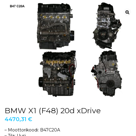
BMW X1 (F48) 20d xDrive
4470,31
€
– Moottorikoodi: B47C20A
– Tila: Uusi