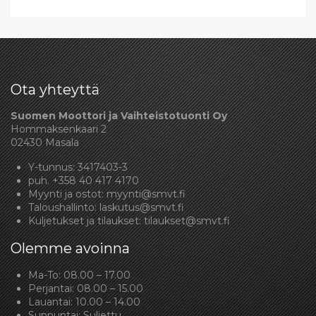
Ota yhteyttä
Suomen Moottori ja Vaihteistotuonti Oy
Hommaksenkaari 2
02430 Masala
Y-tunnus: 3417403-3
puh.
+358 40 417 4170
Myynti ja ostot:
myynti@smvt.fi
Taloushallinto:
laskutus@smvt.fi
Kuljetukset ja tilaukset:
tilaukset@smvt.fi
Olemme avoinna
Ma-To: 08.00 – 17.00
Perjantai: 08.00 – 15.00
Lauantai: 10.00 – 14.00
Sunnuntai: Suljettu