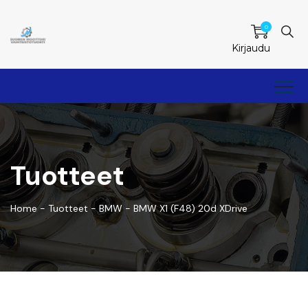
0
Kirjaudu
Tuotteet
Home
-
Tuotteet
-
BMW
-
BMW X1 (F48) 20d XDrive