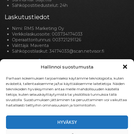
Sähköpostitiedustelut: 24h
Laskutustiedot
Nimi: RMS Marketing Oy
Verkkolaskuosoite: 003734174033
Operaattoritunnus: 003721291126
Välittäjä: Maventa
Sähköpostilaskut:
34174033@scan.netvisor.fi
Hallinnoi suostumusta
Parhaan kokemuksen tarjoamiseksi käytämme teknologioita, kuten
evästeitä, tallentaaksemme ja/tai käyttääksemme laitetietoja. Näiden
tekniikoiden hyväksyminen antaa meille mahdollisuuden käsitellä
Toimitukset
tietoja, kuten selauskäyttäytymistä tai yksilöllisiä tunnuksia tällä
sivustolla. Suostumuksen jättäminen tai peruuttaminen voi vaikuttaa
Toimitamme osat perille toimitusperiaatteella siihen
haitallisesti tiettyihin ominaisuuksiin ja toimintoihin.
toimitusosoitteeseen, mihin asiakas haluaa tilaamansa
osan toimitettavan.
HYVÄKSY
Toimitusaika on yleensä noin yksi (1) viikko tilauspäivästä.
Toimitus- & takuuehdot