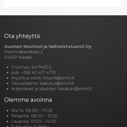
Ota yhteyttä
Suomen Moottori ja Vaihteistotuonti Oy
Hommaksenkaari 2
02430 Masala
Y-tunnus: 3417403-3
puh.
+358 40 417 4170
Myynti ja ostot:
myynti@smvt.fi
Taloushallinto:
laskutus@smvt.fi
Kuljetukset ja tilaukset:
tilaukset@smvt.fi
Olemme avoinna
Ma-To: 08.00 – 17.00
Perjantai: 08.00 – 15.00
Lauantai: 10.00 – 14.00
Sunnuntai: Suljettu