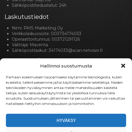
Sähköpostitiedustelut: 24h
Laskutustiedot
Nimi: RMS Marketing Oy
Verkkolaskuosoite: 003734174033
Operaattoritunnus: 003721291126
Välittäjä: Maventa
Sähköpostilaskut:
34174033@scan.netvisor.fi
Hallinnoi suostumusta
Parhaan kokemuksen tarjoamiseksi käytämme teknologioita, kuten
evästeitä, tallentaaksemme ja/tai käyttääksemme laitetietoja. Näiden
tekniikoiden hyväksyminen antaa meille mahdollisuuden käsitellä
Toimitukset
tietoja, kuten selauskäyttäytymistä tai yksilöllisiä tunnuksia tällä
sivustolla. Suostumuksen jättäminen tai peruuttaminen voi vaikuttaa
Toimitamme osat perille toimitusperiaatteella siihen
haitallisesti tiettyihin ominaisuuksiin ja toimintoihin.
toimitusosoitteeseen, mihin asiakas haluaa tilaamansa
osan toimitettavan.
HYVÄKSY
Toimitusaika on yleensä noin yksi (1) viikko tilauspäivästä.
Toimitus- & takuuehdot