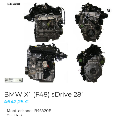
BMW X1 (F48) sDrive 28i
4642,25
€
– Moottorikoodi: B46A20B
– Tila: Uusi