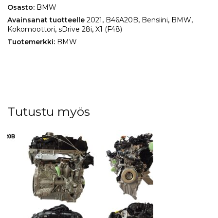
määrä
Osasto:
BMW
Avainsanat tuotteelle
2021
,
B46A20B
,
Bensiini
,
BMW
,
Kokomoottori
,
sDrive 28i
,
X1 (F48)
Tuotemerkki:
BMW
Tutustu myös