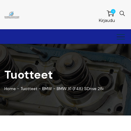
0
Kirjaudu
Tuotteet
Home
-
Tuotteet
-
BMW
-
BMW X1 (F48) SDrive 28i