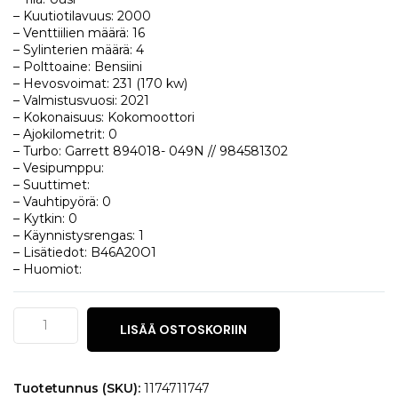
– Kuutiotilavuus: 2000
– Venttiilien määrä: 16
– Sylinterien määrä: 4
– Polttoaine: Bensiini
– Hevosvoimat: 231 (170 kw)
– Valmistusvuosi: 2021
– Kokonaisuus: Kokomoottori
– Ajokilometrit: 0
– Turbo: Garrett 894018- 049N // 984581302
– Vesipumppu:
– Suuttimet:
– Vauhtipyörä: 0
– Kytkin: 0
– Käynnistysrengas: 1
– Lisätiedot: B46A20O1
– Huomiot:
BMW
LISÄÄ OSTOSKORIIN
X1
(F48)
sDrive
28i
Tuotetunnus (SKU):
1174711747