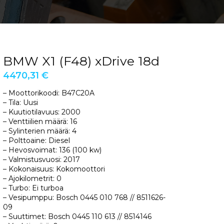
BMW X1 (F48) xDrive 18d
4470,31
€
– Moottorikoodi: B47C20A
– Tila: Uusi
– Kuutiotilavuus: 2000
– Venttiilien määrä: 16
– Sylinterien määrä: 4
– Polttoaine: Diesel
– Hevosvoimat: 136 (100 kw)
– Valmistusvuosi: 2017
– Kokonaisuus: Kokomoottori
– Ajokilometrit: 0
– Turbo: Ei turboa
– Vesipumppu: Bosch 0445 010 768 // 8511626-
09
– Suuttimet: Bosch 0445 110 613 // 8514146