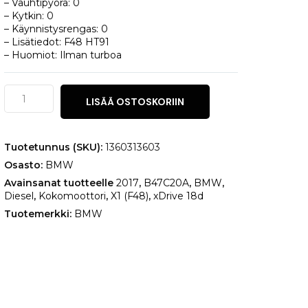
– Vauhtipyörä: 0
– Kytkin: 0
– Käynnistysrengas: 0
– Lisätiedot: F48 HT91
– Huomiot: Ilman turboa
BMW
LISÄÄ OSTOSKORIIN
X1
(F48)
xDrive
18d
Tuotetunnus (SKU):
1360313603
määrä
Osasto:
BMW
Avainsanat tuotteelle
2017
,
B47C20A
,
BMW
,
Diesel
,
Kokomoottori
,
X1 (F48)
,
xDrive 18d
Tuotemerkki:
BMW