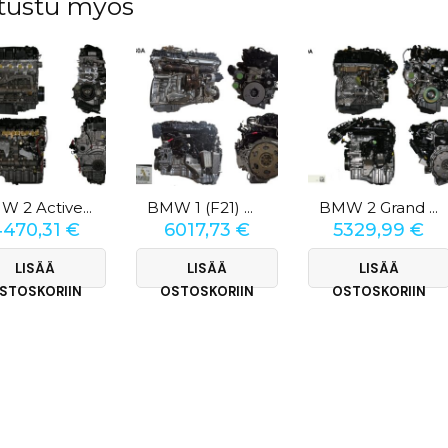
tustu myös
BMW 2 Active Tourer (F45) 218d
BMW 1 (F21) M 140i
BMW 2 Grand Coupe (F44) 220i
4470,31
€
6017,73
€
5329,99
€
LISÄÄ
LISÄÄ
LISÄÄ
STOSKORIIN
OSTOSKORIIN
OSTOSKORIIN