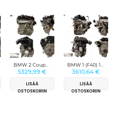
BMW 2 Coupé (G87) 230i
BMW 1 (F40) 118i 1.5 TwinPower
5329,99
€
3610,64
€
3610
LISÄÄ
LISÄÄ
LI
OSTOSKORIIN
OSTOSKORIIN
OSTOS