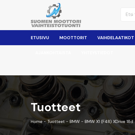
ETUSIVU
MOOTTORIT
VAIHDELAATIKOT
AJANKOHTAISTA
YHTEYSTIEDOT
Tuotteet
Home
-
Tuotteet
-
BMW
-
BMW X1 (F48) XDrive 18d