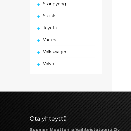
Ssangyong
Suzuki
Toyota
Vauxhall
Volkswagen
Volvo
Ota yhteyttä
Suomen Moottori ja Vaihteistotuonti Oy