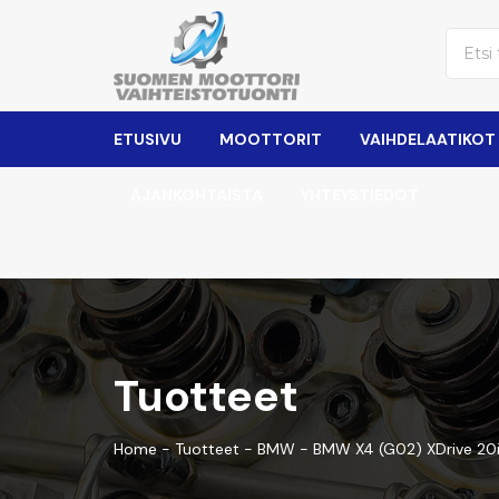
ETUSIVU
MOOTTORIT
VAIHDELAATIKOT
AJANKOHTAISTA
YHTEYSTIEDOT
Tuotteet
Home
-
Tuotteet
-
BMW
-
BMW X4 (G02) XDrive 20i