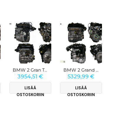
BMW 2 Gran Tourer (F46) 220i
BMW 2 Grand Coupe (F44) 220i
3954,51
€
5329,99
€
3610
LISÄÄ
LISÄÄ
LI
OSTOSKORIIN
OSTOSKORIIN
OSTOS