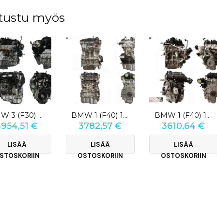
tustu myös
BMW 3 (F30) 330 E
BMW 1 (F40) 116i
BMW 1 (F40) 118i 1.5 TwinPower
3954,51
€
3782,57
€
3610,64
€
LISÄÄ
LISÄÄ
LISÄÄ
STOSKORIIN
OSTOSKORIIN
OSTOSKORIIN