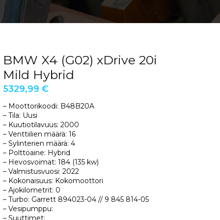
BMW X4 (G02) xDrive 20i
Mild Hybrid
5329,99
€
– Moottorikoodi: B48B20A
– Tila: Uusi
– Kuutiotilavuus: 2000
– Venttiilien määrä: 16
– Sylinterien määrä: 4
– Polttoaine: Hybrid
– Hevosvoimat: 184 (135 kw)
– Valmistusvuosi: 2022
– Kokonaisuus: Kokomoottori
– Ajokilometrit: 0
– Turbo: Garrett 894023-04 // 9 845 814-05
– Vesipumppu:
– Suuttimet: