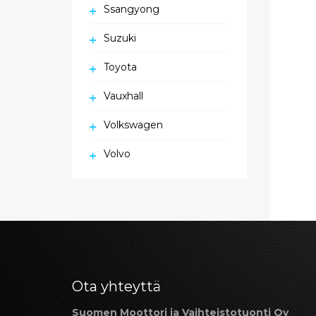
Ssangyong
Suzuki
Toyota
Vauxhall
Volkswagen
Volvo
Ota yhteyttä
Suomen Moottori ja Vaihteistotuonti Oy