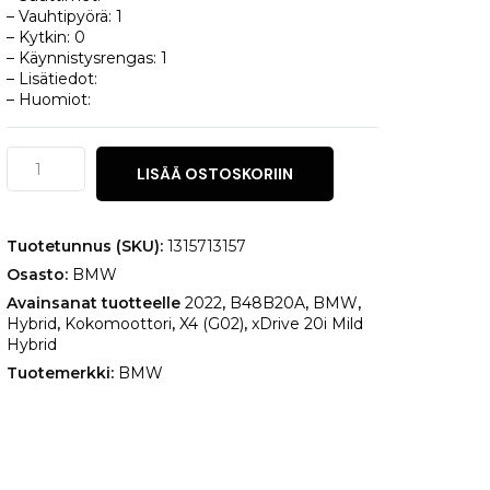
– Vauhtipyörä: 1
– Kytkin: 0
– Käynnistysrengas: 1
– Lisätiedot:
– Huomiot:
BMW
LISÄÄ OSTOSKORIIN
X4
(G02)
xDrive
20i
Tuotetunnus (SKU):
1315713157
Mild
Osasto:
BMW
Hybrid
määrä
Avainsanat tuotteelle
2022
,
B48B20A
,
BMW
,
Hybrid
,
Kokomoottori
,
X4 (G02)
,
xDrive 20i Mild
Hybrid
Tuotemerkki:
BMW