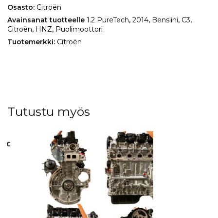
Osasto:
Citroën
Avainsanat tuotteelle
1.2 PureTech
,
2014
,
Bensiini
,
C3
,
Citroën
,
HNZ
,
Puolimoottori
Tuotemerkki:
Citroën
Tutustu myös