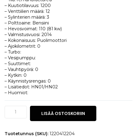
– Kuutiotilavuus: 1200
– Venttiilien määrä: 12
– Sylinterien määrä: 3
– Polttoaine: Bensiini
– Hevosvoimat: 110 (81 kw)
– Valmistusvuosi: 2014
– Kokonaisuus: Puolimoottori
– Ajokilometrit: 0
– Turbo:
– Vesipumppu:
– Suuttimet:
– Vauhtipyörä: 0
– Kytkin: 0
– Käynnistysrengas: 0
– Lisätiedot: HN01/HN02
– Huomiot:
Citroën
LISÄÄ OSTOSKORIIN
C3
1.2
PureTech
määrä
Tuotetunnus (SKU):
1220412204