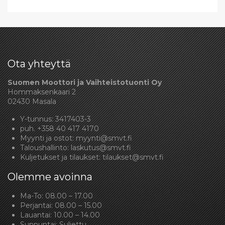
Ota yhteyttä
Suomen Moottori ja Vaihteistotuonti Oy
Hommaksenkaari 2
02430 Masala
Y-tunnus: 3417403-3
puh.
+358 40 417 4170
Myynti ja ostot:
myynti@smvt.fi
Taloushallinto:
laskutus@smvt.fi
Kuljetukset ja tilaukset:
tilaukset@smvt.fi
Olemme avoinna
Ma-To: 08.00 – 17.00
Perjantai: 08.00 – 15.00
Lauantai: 10.00 – 14.00
Sunnuntai: Suljettu