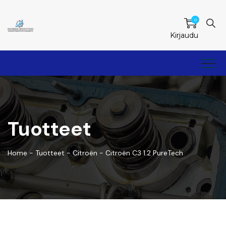
0
Kirjaudu
Tuotteet
Home
-
Tuotteet
-
Citroën
-
Citroën C3 1.2 PureTech