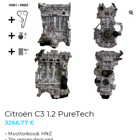
Citroën C3 1.2 PureTech
3266,77
€
– Moottorikoodi: HNZ
– Tila: remanufactured