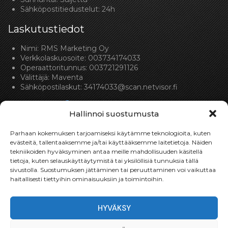
Sähköpostitiedustelut: 24h
Laskutustiedot
Nimi: RMS Marketing Oy
Verkkolaskuosoite: 003734174033
Operaattoritunnus: 003721291126
Välittäjä: Maventa
Sähköpostilaskut:
34174033@scan.netvisor.fi
Hallinnoi suostumusta
Parhaan kokemuksen tarjoamiseksi käytämme teknologioita, kuten
evästeitä, tallentaaksemme ja/tai käyttääksemme laitetietoja. Näiden
tekniikoiden hyväksyminen antaa meille mahdollisuuden käsitellä
Toimitukset
tietoja, kuten selauskäyttäytymistä tai yksilöllisiä tunnuksia tällä
sivustolla. Suostumuksen jättäminen tai peruuttaminen voi vaikuttaa
Toimitamme osat perille toimitusperiaatteella siihen
haitallisesti tiettyihin ominaisuuksiin ja toimintoihin.
toimitusosoitteeseen, mihin asiakas haluaa tilaamansa
osan toimitettavan.
HYVÄKSY
Toimitusaika on yleensä noin yksi (1) viikko tilauspäivästä.
Toimitus- & takuuehdot