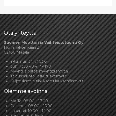
Ota yhteyttä
Suomen Moottori ja Vaihteistotuonti Oy
Hommaksenkaari 2
02430 Masala
Y-tunnus: 3417403-3
puh.
+358 40 417 4170
Myynti ja ostot:
myynti@smvt.fi
Taloushallinto:
laskutus@smvt.fi
Kuljetukset ja tilaukset:
tilaukset@smvt.fi
Olemme avoinna
Ma-To: 08.00 – 17.00
Perjantai: 08.00 – 15.00
Lauantai: 10.00 – 14.00
Sunnuntai: Suljettu