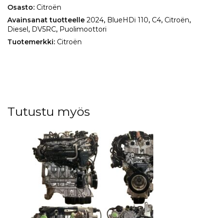
Osasto:
Citroën
Avainsanat tuotteelle
2024
,
BlueHDi 110
,
C4
,
Citroën
,
Diesel
,
DV5RC
,
Puolimoottori
Tuotemerkki:
Citroën
Tutustu myös