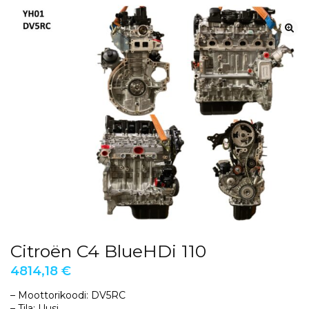
Citroën C4 BlueHDi 110
4814,18
€
– Moottorikoodi: DV5RC
– Tila: Uusi