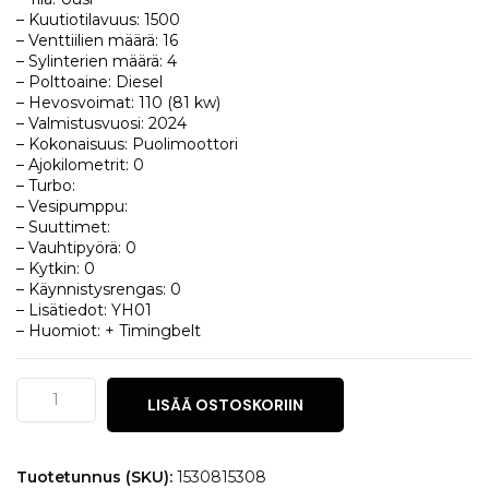
– Kuutiotilavuus: 1500
– Venttiilien määrä: 16
– Sylinterien määrä: 4
– Polttoaine: Diesel
– Hevosvoimat: 110 (81 kw)
– Valmistusvuosi: 2024
– Kokonaisuus: Puolimoottori
– Ajokilometrit: 0
– Turbo:
– Vesipumppu:
– Suuttimet:
– Vauhtipyörä: 0
– Kytkin: 0
– Käynnistysrengas: 0
– Lisätiedot: YH01
– Huomiot: + Timingbelt
Citroën
LISÄÄ OSTOSKORIIN
C4
BlueHDi
110
määrä
Tuotetunnus (SKU):
1530815308