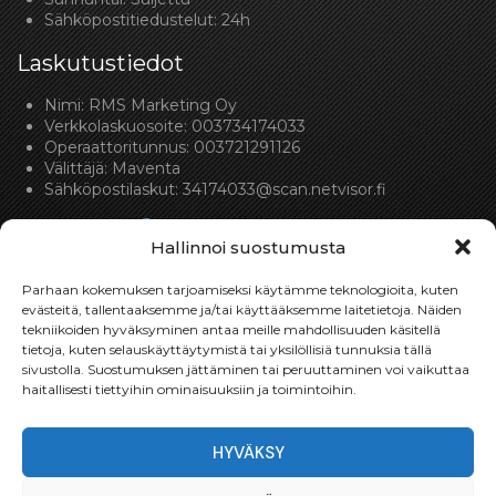
Sähköpostitiedustelut: 24h
Laskutustiedot
Nimi: RMS Marketing Oy
Verkkolaskuosoite: 003734174033
Operaattoritunnus: 003721291126
Välittäjä: Maventa
Sähköpostilaskut:
34174033@scan.netvisor.fi
Hallinnoi suostumusta
Parhaan kokemuksen tarjoamiseksi käytämme teknologioita, kuten
evästeitä, tallentaaksemme ja/tai käyttääksemme laitetietoja. Näiden
tekniikoiden hyväksyminen antaa meille mahdollisuuden käsitellä
Toimitukset
tietoja, kuten selauskäyttäytymistä tai yksilöllisiä tunnuksia tällä
sivustolla. Suostumuksen jättäminen tai peruuttaminen voi vaikuttaa
Toimitamme osat perille toimitusperiaatteella siihen
haitallisesti tiettyihin ominaisuuksiin ja toimintoihin.
toimitusosoitteeseen, mihin asiakas haluaa tilaamansa
osan toimitettavan.
HYVÄKSY
Toimitusaika on yleensä noin yksi (1) viikko tilauspäivästä.
Toimitus- & takuuehdot