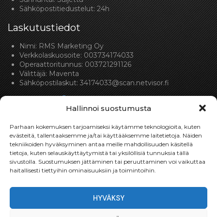
Sähköpostitiedustelut: 24h
Laskutustiedot
Nimi: RMS Marketing Oy
Verkkolaskuosoite: 003734174033
Operaattoritunnus: 003721291126
Välittäjä: Maventa
Sähköpostilaskut:
34174033@scan.netvisor.fi
Hallinnoi suostumusta
Parhaan kokemuksen tarjoamiseksi käytämme teknologioita, kuten
evästeitä, tallentaaksemme ja/tai käyttääksemme laitetietoja. Näiden
tekniikoiden hyväksyminen antaa meille mahdollisuuden käsitellä
Toimitukset
tietoja, kuten selauskäyttäytymistä tai yksilöllisiä tunnuksia tällä
sivustolla. Suostumuksen jättäminen tai peruuttaminen voi vaikuttaa
Toimitamme osat perille toimitusperiaatteella siihen
haitallisesti tiettyihin ominaisuuksiin ja toimintoihin.
toimitusosoitteeseen, mihin asiakas haluaa tilaamansa
osan toimitettavan.
HYVÄKSY
Toimitusaika on yleensä noin yksi (1) viikko tilauspäivästä.
Toimitus- & takuuehdot