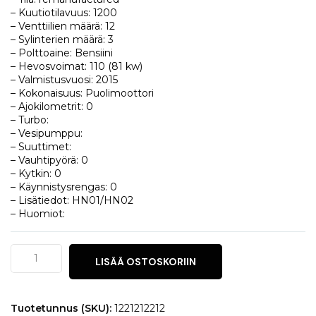
– Kuutiotilavuus: 1200
– Venttiilien määrä: 12
– Sylinterien määrä: 3
– Polttoaine: Bensiini
– Hevosvoimat: 110 (81 kw)
– Valmistusvuosi: 2015
– Kokonaisuus: Puolimoottori
– Ajokilometrit: 0
– Turbo:
– Vesipumppu:
– Suuttimet:
– Vauhtipyörä: 0
– Kytkin: 0
– Käynnistysrengas: 0
– Lisätiedot: HN01/HN02
– Huomiot:
Citroën
LISÄÄ OSTOSKORIIN
C4
1.2
PureTech
määrä
Tuotetunnus (SKU):
1221212212