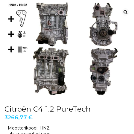
Citroën C4 1.2 PureTech
3266,77
€
– Moottorikoodi: HNZ
– Tila: remanufactured