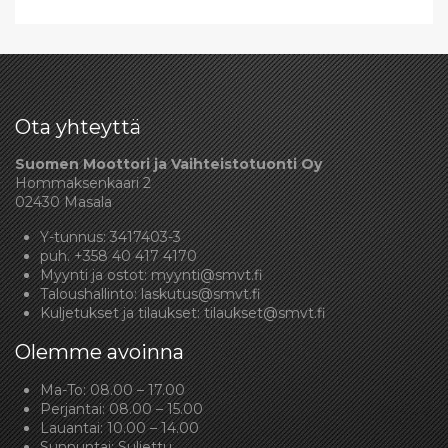
Ota yhteyttä
Suomen Moottori ja Vaihteistotuonti Oy
Hommaksenkaari 2
02430 Masala
Y-tunnus: 3417403-3
puh.
+358 40 417 4170
Myynti ja ostot:
myynti@smvt.fi
Taloushallinto:
laskutus@smvt.fi
Kuljetukset ja tilaukset:
tilaukset@smvt.fi
Olemme avoinna
Ma-To: 08.00 – 17.00
Perjantai: 08.00 – 15.00
Lauantai: 10.00 – 14.00
Sunnuntai: Suljettu