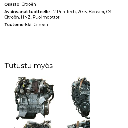
Osasto:
Citroën
Avainsanat tuotteelle
1.2 PureTech
,
2015
,
Bensiini
,
C4
,
Citroën
,
HNZ
,
Puolimoottori
Tuotemerkki:
Citroën
Tutustu myös