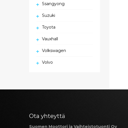
Ssangyong
Suzuki
Toyota
Vauxhall
Volkswagen
Volvo
Ota yhteyttä
Suomen Moottori ja Vaihteistotuonti Oy