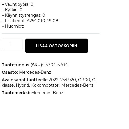
– Vauhtipyörä: 0
– Kytkin: 0
– Käynnistysrengas: 0
– Lisätiedot: A254 010 49 08
– Huomiot:
Mercedes-
LISÄÄ OSTOSKORIIN
Benz
C-
klasse
C
Tuotetunnus (SKU):
1570415704
300
Osasto:
Mercedes-Benz
määrä
Avainsanat tuotteelle
2022
,
254.920
,
C 300
,
C-
klasse
,
Hybrid
,
Kokomoottori
,
Mercedes-Benz
Tuotemerkki:
Mercedes-Benz