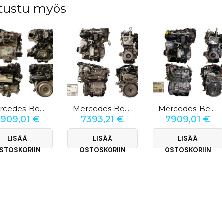
tustu myös
Mercedes-Benz E-Klasse E400e 4-Matic
Mercedes-Benz B-Klasse 220d
Mercedes-Benz GLA-Klasse 220d
7909,01
€
7393,21
€
7909,01
€
LISÄÄ
LISÄÄ
LISÄÄ
STOSKORIIN
OSTOSKORIIN
OSTOSKORIIN