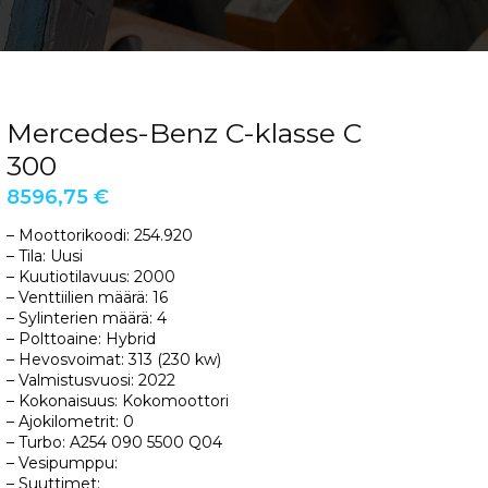
Mercedes-Benz C-klasse C
300
8596,75
€
– Moottorikoodi: 254.920
– Tila: Uusi
– Kuutiotilavuus: 2000
– Venttiilien määrä: 16
– Sylinterien määrä: 4
– Polttoaine: Hybrid
– Hevosvoimat: 313 (230 kw)
– Valmistusvuosi: 2022
– Kokonaisuus: Kokomoottori
– Ajokilometrit: 0
– Turbo: A254 090 5500 Q04
– Vesipumppu:
– Suuttimet: