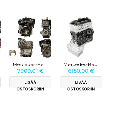
Mercedes-Benz B-Klasse 200d
Mercedes-Benz Sprinter 310 CDI
7909,01
€
6150,00
€
6150
LISÄÄ
LISÄÄ
LI
OSTOSKORIIN
OSTOSKORIIN
OSTOS