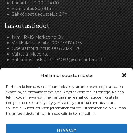
Lauantai: 10.00 – 14.00
Sunnuntai: Suljettu
Sähköpostitiedustelut: 24h
Laskutustiedot
Nimi: RMS Marketing Oy
Verkkolaskuosoite: 003734174033
Operaattoritunnus: 003721291126
Välittäjä: Maventa
Sähköpostilaskut:
34174033@scan.netvisor.fi
Hallinnoi suostumusta
Parhaan kokemuksen tarjoamiseksi käytämme teknologioita, kuten
evästeitä, tallentaaksemme ja/tai käyttääksemme laitetietoja. Näiden
tekniikoiden hyväksyminen antaa meille mahdollisuuden käsitellä
Toimitukset
tietoja, kuten selauskäyttäytymistä tai yksilöllisiä tunnuksia tällä
sivustolla. Suostumuksen jättäminen tai peruuttaminen voi vaikuttaa
Toimitamme osat perille toimitusperiaatteella siihen
haitallisesti tiettyihin ominaisuuksiin ja toimintoihin.
toimitusosoitteeseen, mihin asiakas haluaa tilaamansa
osan toimitettavan.
HYVÄKSY
Toimitusaika on yleensä noin yksi (1) viikko tilauspäivästä.