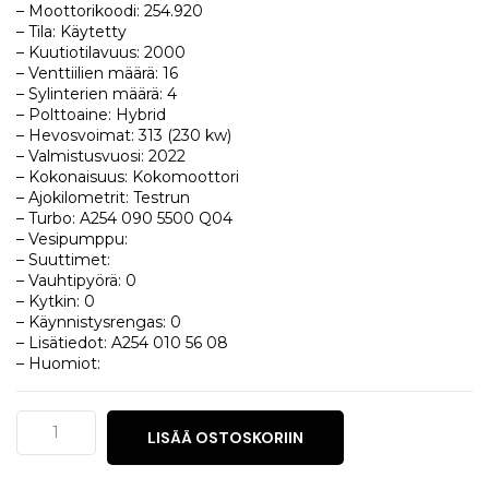
– Moottorikoodi: 254.920
– Tila: Käytetty
– Kuutiotilavuus: 2000
– Venttiilien määrä: 16
– Sylinterien määrä: 4
– Polttoaine: Hybrid
– Hevosvoimat: 313 (230 kw)
– Valmistusvuosi: 2022
– Kokonaisuus: Kokomoottori
– Ajokilometrit: Testrun
– Turbo: A254 090 5500 Q04
– Vesipumppu:
– Suuttimet:
– Vauhtipyörä: 0
– Kytkin: 0
– Käynnistysrengas: 0
– Lisätiedot: A254 010 56 08
– Huomiot:
Mercedes-
LISÄÄ OSTOSKORIIN
Benz
E-
klasse