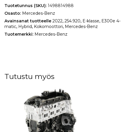
E300e
Tuotetunnus (SKU):
1498814988
4-
Osasto:
Mercedes-Benz
matic
määrä
Avainsanat tuotteelle
2022
,
254.920
,
E-klasse
,
E300e 4-
matic
,
Hybrid
,
Kokomoottori
,
Mercedes-Benz
Tuotemerkki:
Mercedes-Benz
Tutustu myös