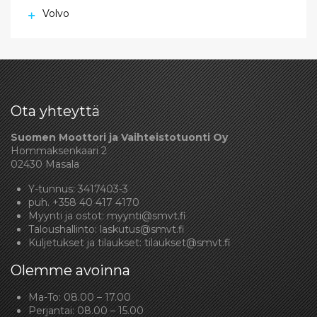
Volvo
Ota yhteyttä
Suomen Moottori ja Vaihteistotuonti Oy
Hommaksenkaari 2
02430 Masala
Y-tunnus: 3417403-3
puh.
+358 40 417 4170
Myynti ja ostot:
myynti@smvt.fi
Taloushallinto:
laskutus@smvt.fi
Kuljetukset ja tilaukset:
tilaukset@smvt.fi
Olemme avoinna
Ma-To: 08.00 – 17.00
Perjantai: 08.00 – 15.00