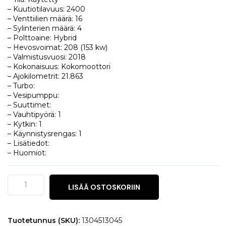
– Kuutiotilavuus: 2400
– Venttiilien määrä: 16
– Sylinterien määrä: 4
– Polttoaine: Hybrid
– Hevosvoimat: 208 (153 kw)
– Valmistusvuosi: 2018
– Kokonaisuus: Kokomoottori
– Ajokilometrit: 21.863
– Turbo:
– Vesipumppu:
– Suuttimet:
– Vauhtipyörä: 1
– Kytkin: 1
– Käynnistysrengas: 1
– Lisätiedot:
– Huomiot:
Mitsubishi
LISÄÄ OSTOSKORIIN
Outlander
2.4
määrä
Tuotetunnus (SKU):
1304513045