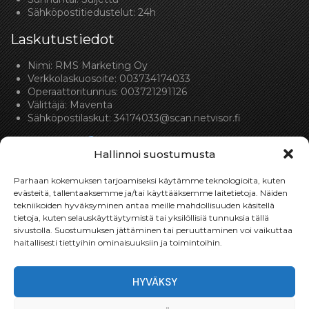
Sähköpostitiedustelut: 24h
Laskutustiedot
Nimi: RMS Marketing Oy
Verkkolaskuosoite: 003734174033
Operaattoritunnus: 003721291126
Välittäjä: Maventa
Sähköpostilaskut:
34174033@scan.netvisor.fi
Hallinnoi suostumusta
Parhaan kokemuksen tarjoamiseksi käytämme teknologioita, kuten
evästeitä, tallentaaksemme ja/tai käyttääksemme laitetietoja. Näiden
tekniikoiden hyväksyminen antaa meille mahdollisuuden käsitellä
Toimitukset
tietoja, kuten selauskäyttäytymistä tai yksilöllisiä tunnuksia tällä
sivustolla. Suostumuksen jättäminen tai peruuttaminen voi vaikuttaa
Toimitamme osat perille toimitusperiaatteella siihen
haitallisesti tiettyihin ominaisuuksiin ja toimintoihin.
toimitusosoitteeseen, mihin asiakas haluaa tilaamansa
osan toimitettavan.
HYVÄKSY
Toimitusaika on yleensä noin yksi (1) viikko tilauspäivästä.
Toimitus- & takuuehdot