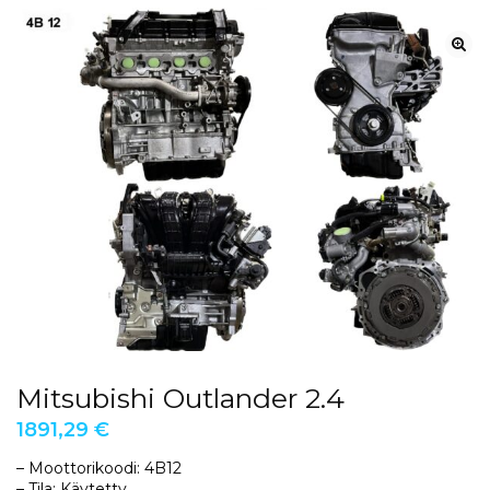
Mitsubishi Outlander 2.4
1891,29
€
– Moottorikoodi: 4B12
– Tila: Käytetty