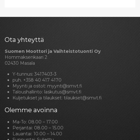
Ota yhteyttä
Suomen Moottori ja Vaihteistotuonti Oy
Hommaksenkaari 2
02430 Masala
Y-tunnus: 3417403-3
puh.
+358 40 417 4170
Myynti ja ostot:
myynti@smvt.fi
Taloushallinto:
laskutus@smvt.fi
Kuljetukset ja tilaukset:
tilaukset@smvt.fi
Olemme avoinna
Ma-To: 08.00 – 17.00
Perjantai: 08.00 – 15.00
Lauantai: 10.00 – 14.00
Sunnuntai: Suljettu