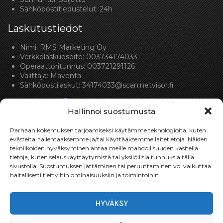
Sähköpostitiedustelut: 24h
Laskutustiedot
Nimi: RMS Marketing Oy
Verkkolaskuosoite: 003734174033
Operaattoritunnus: 003721291126
Välittäjä: Maventa
Sähköpostilaskut:
34174033@scan.netvisor.fi
Hallinnoi suostumusta
Parhaan kokemuksen tarjoamiseksi käytämme teknologioita, kuten
evästeitä, tallentaaksemme ja/tai käyttääksemme laitetietoja. Näiden
tekniikoiden hyväksyminen antaa meille mahdollisuuden käsitellä
Toimitukset
tietoja, kuten selauskäyttäytymistä tai yksilöllisiä tunnuksia tällä
sivustolla. Suostumuksen jättäminen tai peruuttaminen voi vaikuttaa
Toimitamme osat perille toimitusperiaatteella siihen
haitallisesti tiettyihin ominaisuuksiin ja toimintoihin.
toimitusosoitteeseen, mihin asiakas haluaa tilaamansa
osan toimitettavan.
HYVÄKSY
Toimitusaika on yleensä noin yksi (1) viikko tilauspäivästä.
Toimitus- & takuuehdot