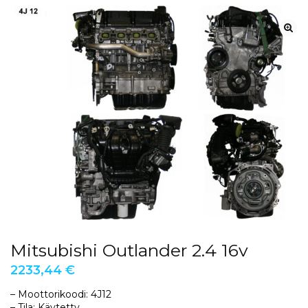
Mitsubishi Outlander 2.4 16v
2233,44
€
– Moottorikoodi: 4J12
– Tila: Käytetty