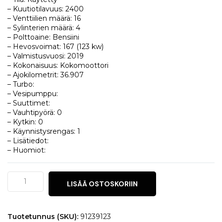
– Kuutiotilavuus: 2400
– Venttiilien määrä: 16
– Sylinterien määrä: 4
– Polttoaine: Bensiini
– Hevosvoimat: 167 (123 kw)
– Valmistusvuosi: 2019
– Kokonaisuus: Kokomoottori
– Ajokilometrit: 36.907
– Turbo:
– Vesipumppu:
– Suuttimet:
– Vauhtipyörä: 0
– Kytkin: 0
– Käynnistysrengas: 1
– Lisätiedot:
– Huomiot:
Mitsubishi
LISÄÄ OSTOSKORIIN
Outlander
2.4
16v
määrä
Tuotetunnus (SKU):
91239123