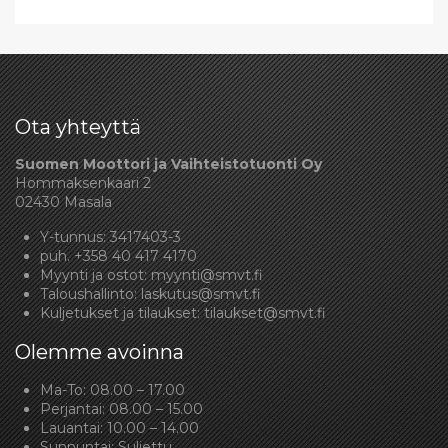
Ota yhteyttä
Suomen Moottori ja Vaihteistotuonti Oy
Hommaksenkaari 2
02430 Masala
Y-tunnus: 3417403-3
puh.
+358 40 417 4170
Myynti ja ostot:
myynti@smvt.fi
Taloushallinto:
laskutus@smvt.fi
Kuljetukset ja tilaukset:
tilaukset@smvt.fi
Olemme avoinna
Ma-To: 08.00 – 17.00
Perjantai: 08.00 – 15.00
Lauantai: 10.00 – 14.00
Sunnuntai: Suljettu