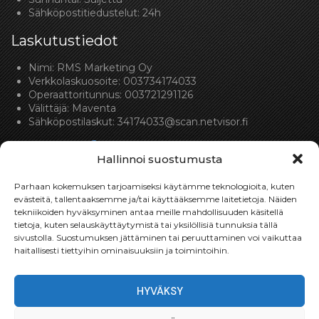
Sähköpostitiedustelut: 24h
Laskutustiedot
Nimi: RMS Marketing Oy
Verkkolaskuosoite: 003734174033
Operaattoritunnus: 003721291126
Välittäjä: Maventa
Sähköpostilaskut:
34174033@scan.netvisor.fi
Hallinnoi suostumusta
Parhaan kokemuksen tarjoamiseksi käytämme teknologioita, kuten
evästeitä, tallentaaksemme ja/tai käyttääksemme laitetietoja. Näiden
tekniikoiden hyväksyminen antaa meille mahdollisuuden käsitellä
Toimitukset
tietoja, kuten selauskäyttäytymistä tai yksilöllisiä tunnuksia tällä
sivustolla. Suostumuksen jättäminen tai peruuttaminen voi vaikuttaa
Toimitamme osat perille toimitusperiaatteella siihen
haitallisesti tiettyihin ominaisuuksiin ja toimintoihin.
toimitusosoitteeseen, mihin asiakas haluaa tilaamansa
osan toimitettavan.
HYVÄKSY
Toimitusaika on yleensä noin yksi (1) viikko tilauspäivästä.
Toimitus- & takuuehdot