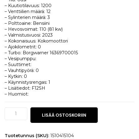
– Kuutiotilavuus: 1200
– Venttiilien määrä: 12
– Sylinterien määrä: 3
– Polttoaine: Bensiini
– Hevosvoimat: 110 (81 kw)
– Valmistusvuosi: 2023
– Kokonaisuus: Kokomoottori
– Ajokilometrit: 0
– Turbo: Borgwarner 16369700015
– Vesipumppu:
– Suuttimet:
– Vauhtipyörä: 0
– Kytkin: 0
– Käynnistysrengas: 1
– Lisätiedot: F12SH
– Huomiot:
Opel
LISÄÄ OSTOSKORIIN
Astra
1.2
Turbo
määrä
Tuotetunnus (SKU):
1510415104