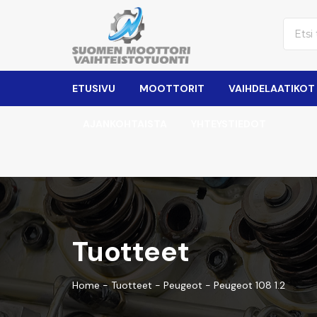
ETUSIVU
MOOTTORIT
VAIHDELAATIKOT
AJANKOHTAISTA
YHTEYSTIEDOT
Tuotteet
Home
-
Tuotteet
-
Peugeot
-
Peugeot 108 1.2