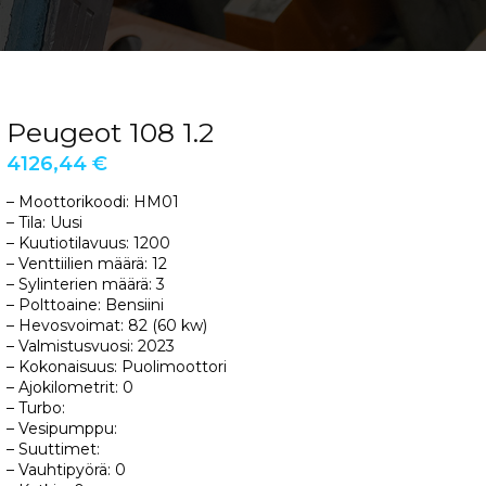
Peugeot 108 1.2
4126,44
€
– Moottorikoodi: HM01
– Tila: Uusi
– Kuutiotilavuus: 1200
– Venttiilien määrä: 12
– Sylinterien määrä: 3
– Polttoaine: Bensiini
– Hevosvoimat: 82 (60 kw)
– Valmistusvuosi: 2023
– Kokonaisuus: Puolimoottori
– Ajokilometrit: 0
– Turbo:
– Vesipumppu:
– Suuttimet:
– Vauhtipyörä: 0