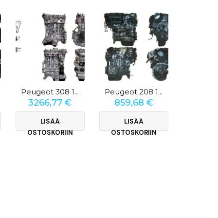
Peugeot 308 1.2 PureTech 130
Peugeot 208 1.4 HDi
3266,77
€
859,68
€
859
LISÄÄ
LISÄÄ
LI
OSTOSKORIIN
OSTOSKORIIN
OSTOS