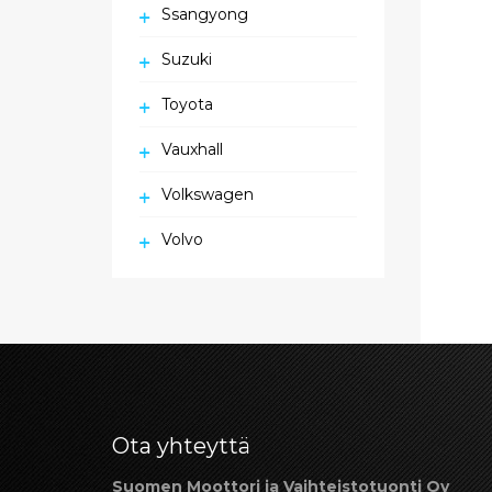
Ssangyong
Suzuki
Toyota
Vauxhall
Volkswagen
Volvo
Ota yhteyttä
Suomen Moottori ja Vaihteistotuonti Oy