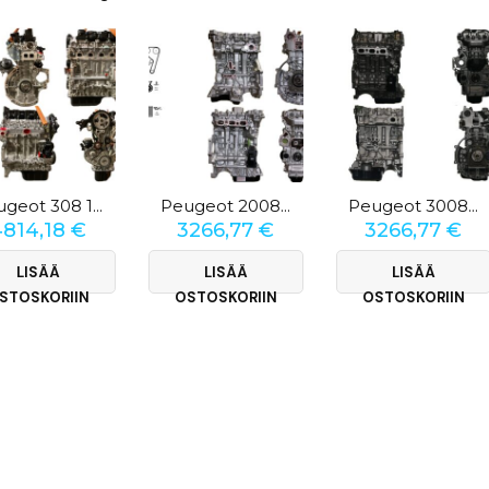
Peugeot 308 1.5 BlueHDi
Peugeot 2008 1.2 PureTech 130
Peugeot 3008 1.2 THP
4814,18
€
3266,77
€
3266,77
€
LISÄÄ
LISÄÄ
LISÄÄ
STOSKORIIN
OSTOSKORIIN
OSTOSKORIIN