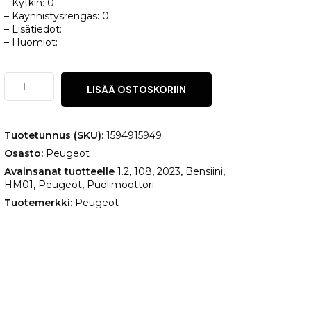
– Kytkin: 0
– Käynnistysrengas: 0
– Lisätiedot:
– Huomiot:
Peugeot
LISÄÄ OSTOSKORIIN
108
1.2
määrä
Tuotetunnus (SKU):
1594915949
Osasto:
Peugeot
Avainsanat tuotteelle
1.2
,
108
,
2023
,
Bensiini
,
HM01
,
Peugeot
,
Puolimoottori
Tuotemerkki:
Peugeot