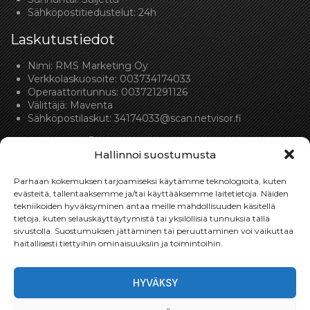
Sähköpostitiedustelut: 24h
Laskutustiedot
Nimi: RMS Marketing Oy
Verkkolaskuosoite: 003734174033
Operaattoritunnus: 003721291126
Välittäjä: Maventa
Sähköpostilaskut:
34174033@scan.netvisor.fi
Hallinnoi suostumusta
Parhaan kokemuksen tarjoamiseksi käytämme teknologioita, kuten
evästeitä, tallentaaksemme ja/tai käyttääksemme laitetietoja. Näiden
tekniikoiden hyväksyminen antaa meille mahdollisuuden käsitellä
Toimitukset
tietoja, kuten selauskäyttäytymistä tai yksilöllisiä tunnuksia tällä
sivustolla. Suostumuksen jättäminen tai peruuttaminen voi vaikuttaa
Toimitamme osat perille toimitusperiaatteella siihen
haitallisesti tiettyihin ominaisuuksiin ja toimintoihin.
toimitusosoitteeseen, mihin asiakas haluaa tilaamansa
osan toimitettavan.
HYVÄKSY
Toimitusaika on yleensä noin yksi (1) viikko tilauspäivästä.
Toimitus- & takuuehdot