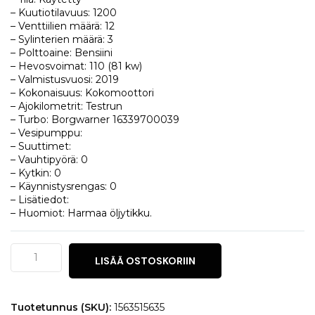
– Kuutiotilavuus: 1200
– Venttiilien määrä: 12
– Sylinterien määrä: 3
– Polttoaine: Bensiini
– Hevosvoimat: 110 (81 kw)
– Valmistusvuosi: 2019
– Kokonaisuus: Kokomoottori
– Ajokilometrit: Testrun
– Turbo: Borgwarner 16339700039
– Vesipumppu:
– Suuttimet:
– Vauhtipyörä: 0
– Kytkin: 0
– Käynnistysrengas: 0
– Lisätiedot:
– Huomiot: Harmaa öljytikku.
Peugeot
LISÄÄ OSTOSKORIIN
308
1.2
määrä
Tuotetunnus (SKU):
1563515635