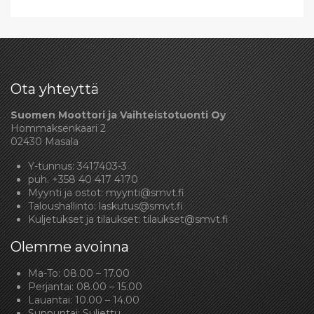
Ota yhteyttä
Suomen Moottori ja Vaihteistotuonti Oy
Hommaksenkaari 2
02430 Masala
Y-tunnus: 3417403-3
puh.
+358 40 417 4170
Myynti ja ostot:
myynti@smvt.fi
Taloushallinto:
laskutus@smvt.fi
Kuljetukset ja tilaukset:
tilaukset@smvt.fi
Olemme avoinna
Ma-To: 08.00 – 17.00
Perjantai: 08.00 – 15.00
Lauantai: 10.00 – 14.00
Sunnuntai: Suljettu