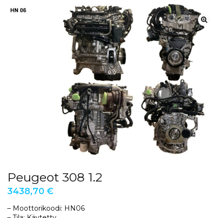
Peugeot 308 1.2
3438,70
€
– Moottorikoodi: HN06
– Tila: Käytetty