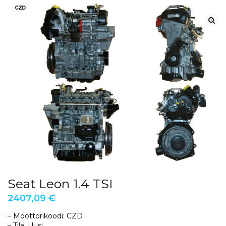
Seat Leon 1.4 TSI
2407,09
€
– Moottorikoodi: CZD
– Tila: Uusi