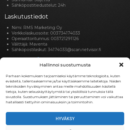
Sähköpostitiedustelut: 24h
Laskutustiedot
Nimi: RMS Marketing Oy
Verkkolaskuosoite: 003734174033
Operaattoritunnus: 003721291126
Välittäjä: Maventa
Sähköpostilaskut:
34174033@scan.netvisor.fi
Hallinnoi suostumusta
Parhaan kokemuksen tarjoamiseksi käytämme teknologioita, kuten
evästeitä, tallentaaksemme ja/tai käyttääksemme laitetietoja. Näiden
tekniikoiden hyväksyminen antaa meille mahdollisuuden käsitellä
Toimitukset
tietoja, kuten selauskäyttäytymistä tai yksilöllisiä tunnuksia tällä
sivustolla. Suostumuksen jättäminen tai peruuttaminen voi vaikuttaa
Toimitamme osat perille toimitusperiaatteella siihen
haitallisesti tiettyihin ominaisuuksiin ja toimintoihin.
toimitusosoitteeseen, mihin asiakas haluaa tilaamansa
osan toimitettavan.
HYVÄKSY
Toimitusaika on yleensä noin yksi (1) viikko tilauspäivästä.
Toimitus- & takuuehdot