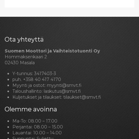
Ota yhteyttä
Suomen Moottori ja Vaihteistotuonti Oy
Hommaksenkaari 2
02430 Masala
Y-tunnus: 3417403-3
puh.
+358 40 417 4170
Myynti ja ostot:
myynti@smvt.fi
Taloushallinto:
laskutus@smvt.fi
Kuljetukset ja tilaukset:
tilaukset@smvt.fi
Olemme avoinna
Ma-To: 08.00 – 17.00
Perjantai: 08.00 – 15.00
Lauantai: 10.00 – 14.00
Sunnuntai: Suljettu