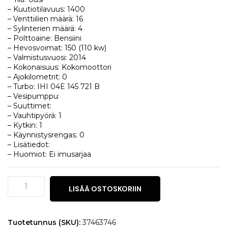
– Kuutiotilavuus: 1400
– Venttiilien määrä: 16
– Sylinterien määrä: 4
– Polttoaine: Bensiini
– Hevosvoimat: 150 (110 kw)
– Valmistusvuosi: 2014
– Kokonaisuus: Kokomoottori
– Ajokilometrit: 0
– Turbo: IHI 04E 145 721 B
– Vesipumppu:
– Suuttimet:
– Vauhtipyörä: 1
– Kytkin: 1
– Käynnistysrengas: 0
– Lisätiedot:
– Huomiot: Ei imusarjaa
Seat
LISÄÄ OSTOSKORIIN
Leon
1.4
TSI
määrä
Tuotetunnus (SKU):
37463746