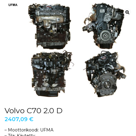
Volvo C70 2.0 D
2407,09
€
– Moottorikoodi: UFMA
– Tila: Käytetty