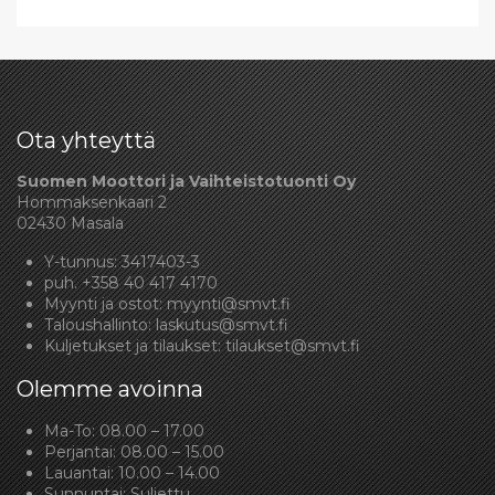
Ota yhteyttä
Suomen Moottori ja Vaihteistotuonti Oy
Hommaksenkaari 2
02430 Masala
Y-tunnus: 3417403-3
puh.
+358 40 417 4170
Myynti ja ostot:
myynti@smvt.fi
Taloushallinto:
laskutus@smvt.fi
Kuljetukset ja tilaukset:
tilaukset@smvt.fi
Olemme avoinna
Ma-To: 08.00 – 17.00
Perjantai: 08.00 – 15.00
Lauantai: 10.00 – 14.00
Sunnuntai: Suljettu