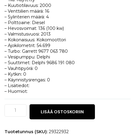
– Kuutiotilavuus: 2000
– Venttiilien määrä: 16
– Sylinterien määrä: 4
– Polttoaine: Diesel
– Hevosvoimat: 136 (100 kw)
– Valmistusvuosi: 2013
– Kokonaisuus: Kokomoottori
– Ajokilometrit: 54.699
– Turbo: Garrett 9677 063 780
– Vesipumppu: Delphi
– Suuttimet: Delphi 9686 191 080
– Vauhtipyörä: 0
– Kytkin: 0
– Käynnistysrengas: 0
– Lisätiedot:
– Huomiot:
Volvo
LISÄÄ OSTOSKORIIN
C70
2.0
D
määrä
Tuotetunnus (SKU):
29322932