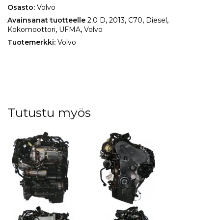
Osasto:
Volvo
Avainsanat tuotteelle
2.0 D
,
2013
,
C70
,
Diesel
,
Kokomoottori
,
UFMA
,
Volvo
Tuotemerkki:
Volvo
Tutustu myös