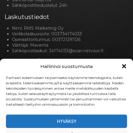
Sähköpostitiedustelut: 24h
Laskutustiedot
Nimi: RMS Marketing Oy
Verkkolaskuosoite: 003734174033
Operaattoritunnus: 003721291126
Välittäjä: Maventa
Sähköpostilaskut:
34174033@scan.netvisor.fi
Hallinnoi suostumusta
Parhaan kokemuksen tarjoamiseksi käytämme teknologioita, kuten
evästeitä, tallentaaksemme ja/tai käyttääksemme laitetietoja. Näiden
tekniikoiden hyväksyminen antaa meille mahdollisuuden käsitellä
Toimitukset
tietoja, kuten selauskäyttäytymistä tai yksilöllisiä tunnuksia tällä
sivustolla. Suostumuksen jättäminen tai peruuttaminen voi vaikuttaa
Toimitamme osat perille toimitusperiaatteella siihen
haitallisesti tiettyihin ominaisuuksiin ja toimintoihin.
toimitusosoitteeseen, mihin asiakas haluaa tilaamansa
osan toimitettavan.
HYVÄKSY
Toimitusaika on yleensä noin yksi (1) viikko tilauspäivästä.
Toimitus- & takuuehdot