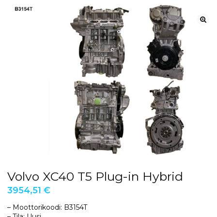
Volvo XC40 T5 Plug-in Hybrid
3954,51
€
– Moottorikoodi: B3154T
– Tila: Uusi