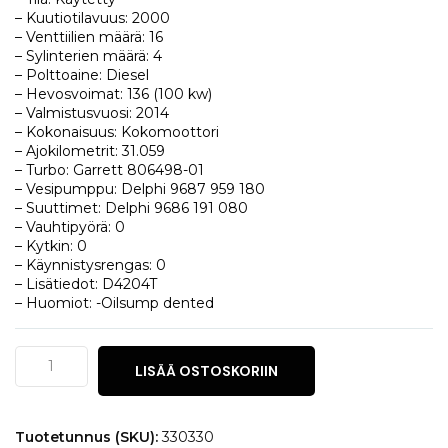
– Kuutiotilavuus: 2000
– Venttiilien määrä: 16
– Sylinterien määrä: 4
– Polttoaine: Diesel
– Hevosvoimat: 136 (100 kw)
– Valmistusvuosi: 2014
– Kokonaisuus: Kokomoottori
– Ajokilometrit: 31.059
– Turbo: Garrett 806498-01
– Vesipumppu: Delphi 9687 959 180
– Suuttimet: Delphi 9686 191 080
– Vauhtipyörä: 0
– Kytkin: 0
– Käynnistysrengas: 0
– Lisätiedot: D4204T
– Huomiot: -Oilsump dented
Volvo
LISÄÄ OSTOSKORIIN
V50
2.0
D
määrä
Tuotetunnus (SKU):
330330