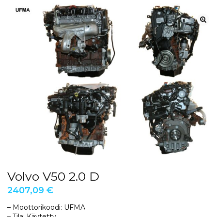
Volvo V50 2.0 D
2407,09
€
– Moottorikoodi: UFMA
– Tila: Käytetty