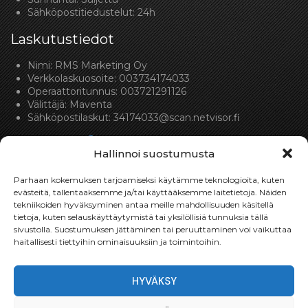
Sähköpostitiedustelut: 24h
Laskutustiedot
Nimi: RMS Marketing Oy
Verkkolaskuosoite: 003734174033
Operaattoritunnus: 003721291126
Välittäjä: Maventa
Sähköpostilaskut:
34174033@scan.netvisor.fi
Hallinnoi suostumusta
Parhaan kokemuksen tarjoamiseksi käytämme teknologioita, kuten
evästeitä, tallentaaksemme ja/tai käyttääksemme laitetietoja. Näiden
tekniikoiden hyväksyminen antaa meille mahdollisuuden käsitellä
Toimitukset
tietoja, kuten selauskäyttäytymistä tai yksilöllisiä tunnuksia tällä
sivustolla. Suostumuksen jättäminen tai peruuttaminen voi vaikuttaa
Toimitamme osat perille toimitusperiaatteella siihen
haitallisesti tiettyihin ominaisuuksiin ja toimintoihin.
toimitusosoitteeseen, mihin asiakas haluaa tilaamansa
osan toimitettavan.
HYVÄKSY
Toimitusaika on yleensä noin yksi (1) viikko tilauspäivästä.
Toimitus- & takuuehdot