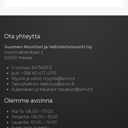
Ota yhteyttä
Suomen Moottori ja Vaihteistotuonti Oy
Hommaksenkaari 2
02430 Masala
Y-tunnus: 3417403-3
puh.
+358 40 417 4170
Myynti ja ostot:
myynti@smvt.fi
Taloushallinto:
laskutus@smvt.fi
Kuljetukset ja tilaukset:
tilaukset@smvt.fi
Olemme avoinna
Ma-To: 08.00 – 17.00
Perjantai: 08.00 – 15.00
Lauantai: 10.00 – 14.00
Sunnuntai: Suljettu