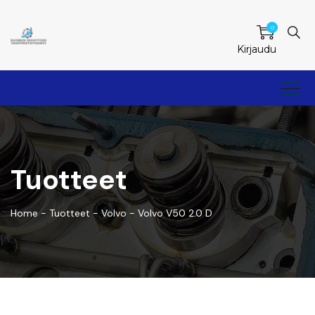
0
Kirjaudu
Tuotteet
Home
-
Tuotteet
-
Volvo
-
Volvo V50 2.0 D