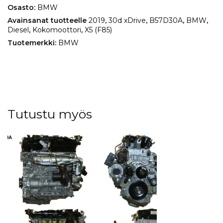
määrä
Osasto:
BMW
Avainsanat tuotteelle
2019
,
30d xDrive
,
B57D30A
,
BMW
,
Diesel
,
Kokomoottori
,
X5 (F85)
Tuotemerkki:
BMW
Tutustu myös