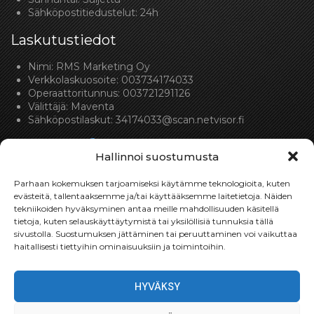
Sähköpostitiedustelut: 24h
Laskutustiedot
Nimi: RMS Marketing Oy
Verkkolaskuosoite: 003734174033
Operaattoritunnus: 003721291126
Välittäjä: Maventa
Sähköpostilaskut:
34174033@scan.netvisor.fi
Hallinnoi suostumusta
Parhaan kokemuksen tarjoamiseksi käytämme teknologioita, kuten
evästeitä, tallentaaksemme ja/tai käyttääksemme laitetietoja. Näiden
tekniikoiden hyväksyminen antaa meille mahdollisuuden käsitellä
Toimitukset
tietoja, kuten selauskäyttäytymistä tai yksilöllisiä tunnuksia tällä
sivustolla. Suostumuksen jättäminen tai peruuttaminen voi vaikuttaa
Toimitamme osat perille toimitusperiaatteella siihen
haitallisesti tiettyihin ominaisuuksiin ja toimintoihin.
toimitusosoitteeseen, mihin asiakas haluaa tilaamansa
osan toimitettavan.
HYVÄKSY
Toimitusaika on yleensä noin yksi (1) viikko tilauspäivästä.
Toimitus- & takuuehdot