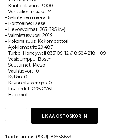
– Kuutiotilavuus: 3000
– Venttiilien määrä: 24
– Sylinterien määrä: 6
– Polttoaine: Diesel
– Hevosvoimat: 265 (195 kw)
– Valmistusvuosi: 2019
– Kokonaisuus: Kokomoottori
– Ajokilometrit: 29.487
– Turbo: Honeywell 835109-12 // 8 584 218 – 09
– Vesipumppu: Bosch
– Suuttimet: Piezo
– Vauhtipyörä: 0
– Kytkin: 0
– Käynnistysrengas: 0
– Lisätiedot: G05 CV61
– Huomiot:
BMW
LISÄÄ OSTOSKORIIN
X5
(F85)
30d
xDrive
Tuotetunnus (SKU):
86538653