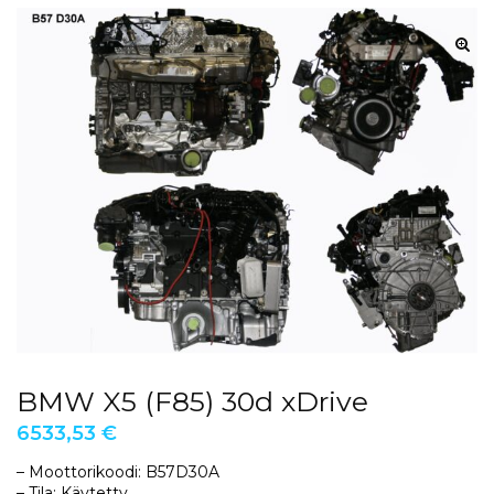
BMW X5 (F85) 30d xDrive
6533,53
€
– Moottorikoodi: B57D30A
– Tila: Käytetty