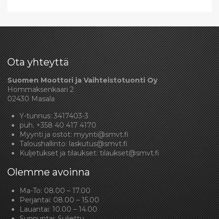
Ota yhteyttä
Suomen Moottori ja Vaihteistotuonti Oy
Hommaksenkaari 2
02430 Masala
Y-tunnus: 3417403-3
puh.
+358 40 417 4170
Myynti ja ostot:
myynti@smvt.fi
Taloushallinto:
laskutus@smvt.fi
Kuljetukset ja tilaukset:
tilaukset@smvt.fi
Olemme avoinna
Ma-To: 08.00 – 17.00
Perjantai: 08.00 – 15.00
Lauantai: 10.00 – 14.00
Sunnuntai: Suljettu